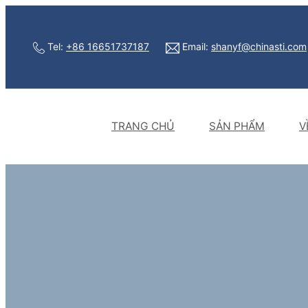
Tel:
+86 16651737187
Email:
shanyf@chinasti.com
TRANG CHỦ
SẢN PHẨM
V