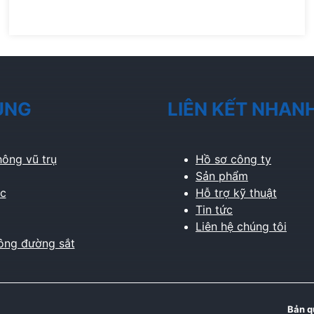
ỤNG
LIÊN KẾT NHAN
ông vũ trụ
Hồ sơ công ty
Sản phẩm
c
Hỗ trợ kỹ thuật
Tin tức
Liên hệ chúng tôi
ông đường sắt
Bản q