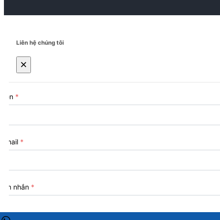
Liên hệ chúng tôi
×
Tên
*
Email
*
Tin nhắn
*