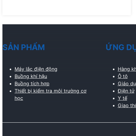
Quốc Gia Về Máy Thử Nghiệm Đã Được Tổ
Chức Thành Công Tại Tô Châu
SẢN PHẨM
ỨNG D
Máy lắc điện động
Hàng kh
Buồng khí hậu
Ô tô
Buồng tích hợp
Giáo dụ
Thiết bị kiểm tra môi trường cơ
Điện tử
học
Y tế
Giao th