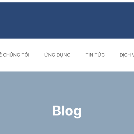
Ề CHÚNG TÔI
ỨNG DỤNG
TIN TỨC
DỊCH 
Blog